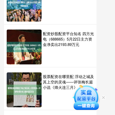
配资炒股配资平台知名 四方光
电（688665）5月22日主力资
金净卖出2193.89万元
股票配资在哪里配 浮动之城及
其上空的灵魂——评张梅长篇
小说《烽火连三月》