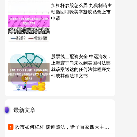
加杠杆炒股怎么弄 九典制药主
动撤回吲哚美辛凝胶贴膏上市
申请
股票线上配资安全 中远海发：
上海寰宇尚未收到美国司法部
就该案送达的任何法律程序文
件或其他法律文书
最新文章
股市如何杠杆 儒道墨法，诸子百家四大主流，现代做人依然值得借鉴
1