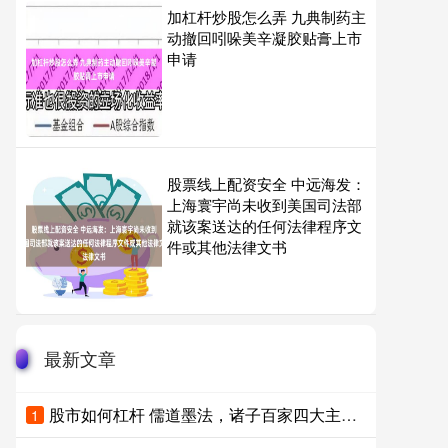
加杠杆炒股怎么弄 九典制药主
动撤回吲哚美辛凝胶贴膏上市
申请
股票线上配资安全 中远海发：
上海寰宇尚未收到美国司法部
就该案送达的任何法律程序文
件或其他法律文书
最新文章
股市如何杠杆 儒道墨法，诸子百家四大主流，现代做人依然值得借鉴
1