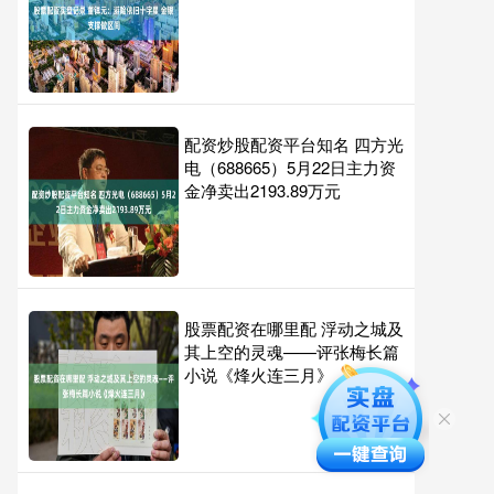
配资炒股配资平台知名 四方光
电（688665）5月22日主力资
金净卖出2193.89万元
股票配资在哪里配 浮动之城及
其上空的灵魂——评张梅长篇
小说《烽火连三月》