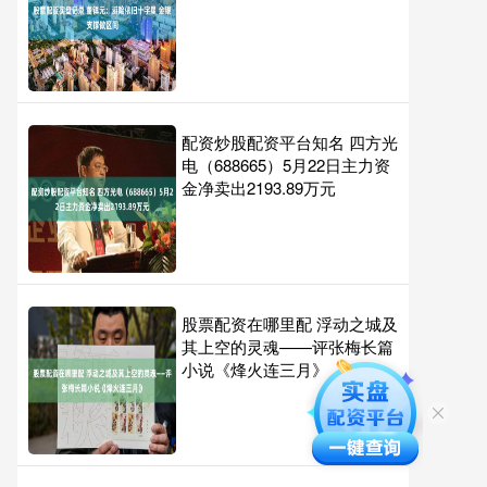
配资炒股配资平台知名 四方光
电（688665）5月22日主力资
金净卖出2193.89万元
股票配资在哪里配 浮动之城及
其上空的灵魂——评张梅长篇
小说《烽火连三月》