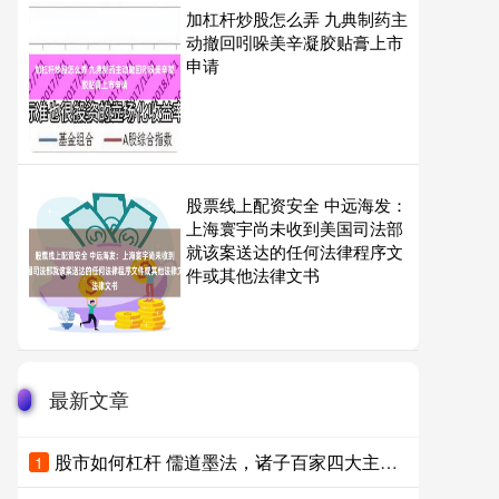
加杠杆炒股怎么弄 九典制药主
动撤回吲哚美辛凝胶贴膏上市
申请
股票线上配资安全 中远海发：
上海寰宇尚未收到美国司法部
就该案送达的任何法律程序文
件或其他法律文书
最新文章
股市如何杠杆 儒道墨法，诸子百家四大主流，现代做人依然值得借鉴
1