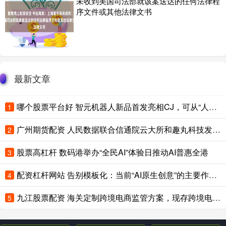
未收到美国司法部就该案送达的任何法律程
序文件或其他法律文书
最新文章
哪个股票平台好 智元机器人新品首发亮相CJ，可从“人形”变“机器狗”，定价1-3万元、将推多个版本
1
广州期货配资 人民数据联合信通院云大所和趣丸科技发布报告聚焦AI＋大文娱产业
2
股票高杠杆 数码港举办“全民AI”体验日推动AI普惠全港
3
配资杠杆网站 告别模板化：当前“AI原生创意”的主要作业模式及品牌适配分析
4
九江股票配资 海关定制跨境电商监管方案‌，现存跨境电商相关企业超5万家
5